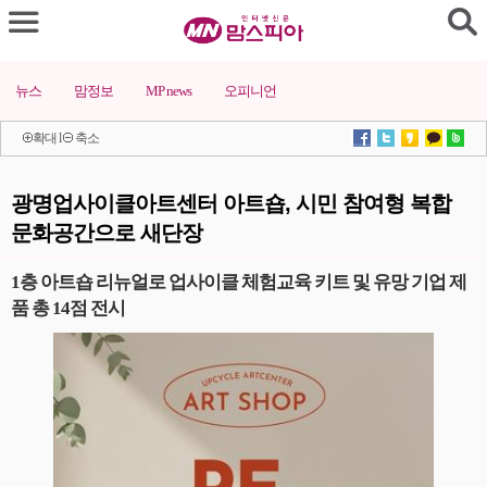
뉴스
맘정보
MP news
오피니언
확대
l
축소
광명업사이클아트센터 아트숍, 시민 참여형 복합
문화공간으로 새단장
1층 아트숍 리뉴얼로 업사이클 체험교육 키트 및 유망 기업 제
품 총 14점 전시