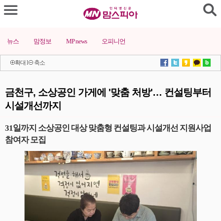
뉴스
맘정보
MP news
오피니언
확대
l
축소
금천구, 소상공인 가게에 '맞춤 처방'… 컨설팅부터
시설개선까지
31일까지 소상공인 대상 맞춤형 컨설팅과 시설개선 지원사업
참여자 모집