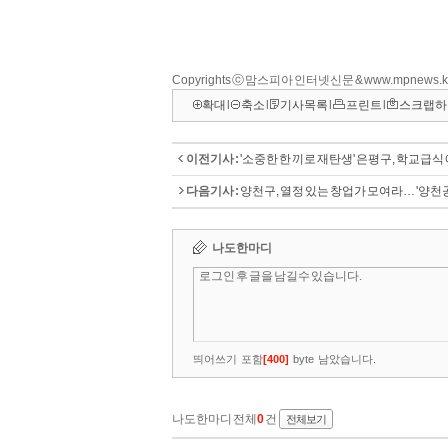
Copyrights ⓒ 맘스피아 인터넷신문 & www.mpnews.
확대
l
축소
l
기사목록
l
프린트
l
스크랩하
이전기사 :
'소중한 한 끼로 재탄생' 은평구, 학교급
다음기사 :
양천구, 열정 있는 창업가 모여라… '양천