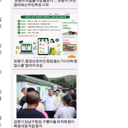
'은평의 내일을 직접 뽑는다'… 은평구, 주민
참여예산 주민투표 시작
은평구, 중장년 온라인 창업 돕는 '다시ON 창
업스쿨' 참여자 모집
김현기 강남구청장, 구룡마을 세 차례 찾아
폭염 대응 직접 챙겨