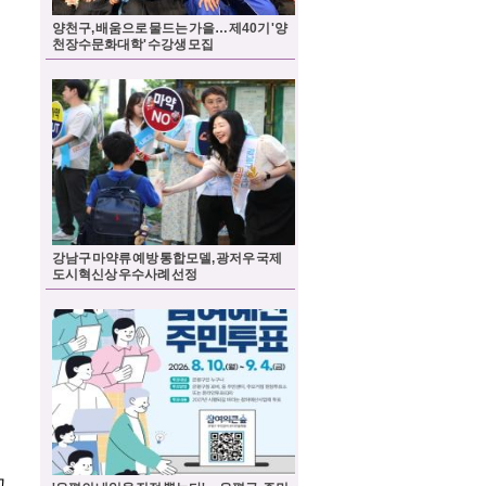
양천구, 배움으로 물드는 가을… 제40기 '양
천장수문화대학' 수강생 모집
강남구 마약류 예방 통합모델, 광저우 국제
도시혁신상 우수사례 선정