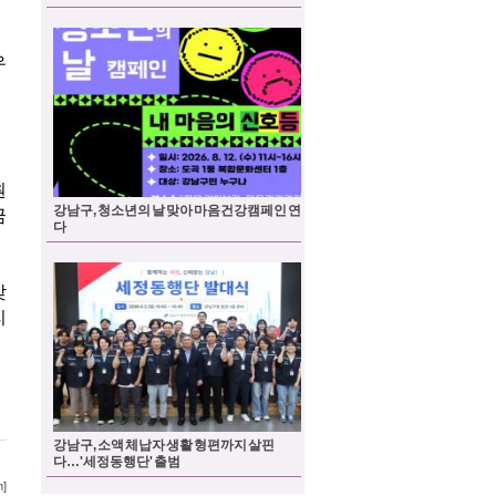
강남구, 청소년의 날 맞아 마음건강캠페인 연
다
강남구, 소액 체납자 생활 형편까지 살핀
다…'세정동행단' 출범