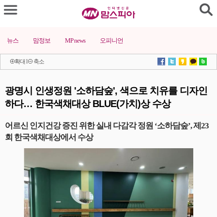
뉴스
맘정보
MP news
오피니언
확대
l
축소
광명시 인생정원 '소하담숲', 색으로 치유를 디자인
하다… 한국색채대상 BLUE(가치)상 수상
어르신 인지건강 증진 위한 실내 다감각 정원 ‘소하담숲’, 제23
회 한국색채대상에서 수상