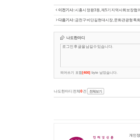
이전기사 :
시흥시 정왕3동, 제5기 지역사회보장협
다음기사 :
금천구 비단길현대시장, 문화관광형 특
개인