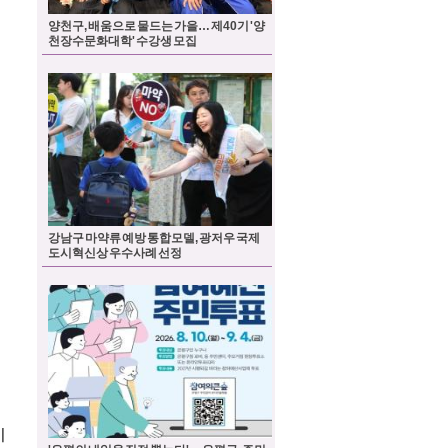
양천구, 배움으로 물드는 가을… 제40기 '양
천장수문화대학' 수강생 모집
강남구 마약류 예방 통합모델, 광저우 국제
도시혁신상 우수사례 선정