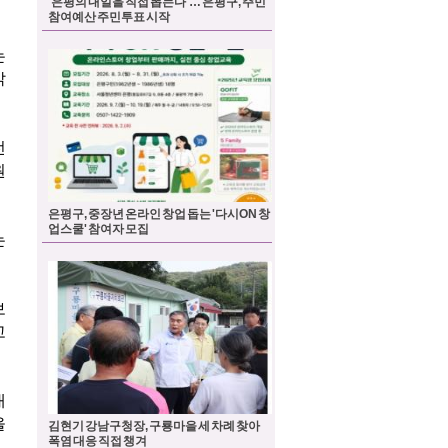
'은평의 내일을 직접 뽑는다'… 은평구, 주민
참여예산 주민투표 시작
은평구, 중장년 온라인 창업 돕는 '다시ON 창
업스쿨' 참여자 모집
김현기 강남구청장, 구룡마을 세 차례 찾아
폭염 대응 직접 챙겨