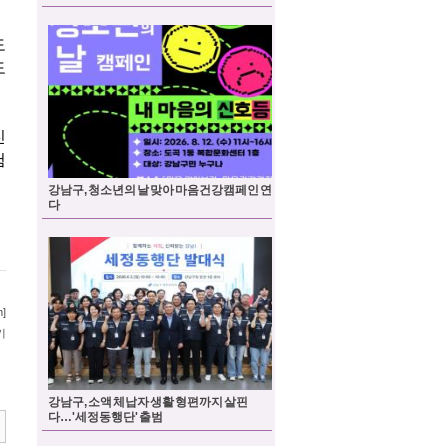
강남구, 청소년의 날 맞아 마음건강캠페인 연
다
강남구, 소액 체납자 생활 형편까지 살핀
다…'세정동행단' 출범