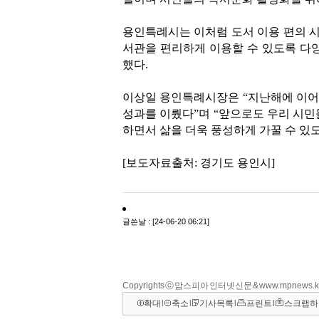
Copyrights ⓒ 맘스피아 인터넷신문 & www.mpnews.
확대
l
축소
l
기사목록
l
프린트
l
스크랩하