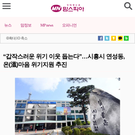
뉴스
맘정보
MP news
오피니언
확대
l
축소
“갑작스러운 위기 이웃 돕는다”…시흥시 연성동,
온(溫)마음 위기지원 추진