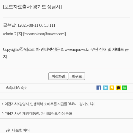
[보도자료출처: 경기도 성남시]
글쓴날 : [2025-08-11 06:53:11]
admin 기자 [momspiasm@naver.com]
Copyrights ⓒ 맘스피아 인터넷신문 & www.mpnews.kr, 무단 전재 및 재배포 금
지
이전화면
맨위로
확대
l
축소
이전기사 :
광명시, 민생회복 소비쿠폰 지급률 96.4%… 경기도 1위
다음기사 :
이재명 대통령, 한·네덜란드 정상 통화