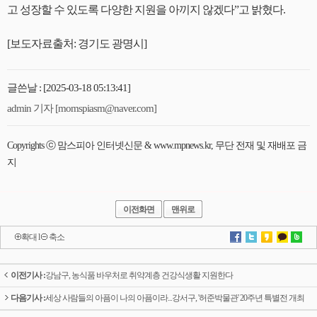
고 성장할 수 있도록 다양한 지원을 아끼지 않겠다”고 밝혔다.
[보도자료출처: 경기도 광명시]
글쓴날 : [2025-03-18 05:13:41]
admin 기자 [momspiasm@naver.com]
Copyrights ⓒ 맘스피아 인터넷신문 & www.mpnews.kr, 무단 전재 및 재배포 금
지
이전화면
맨위로
확대
l
축소
이전기사 :
강남구, 농식품 바우처로 취약계층 건강식생활 지원한다
다음기사 :
세상 사람들의 아픔이 나의 아픔이라...강서구, '허준박물관' 20주년 특별전 개최