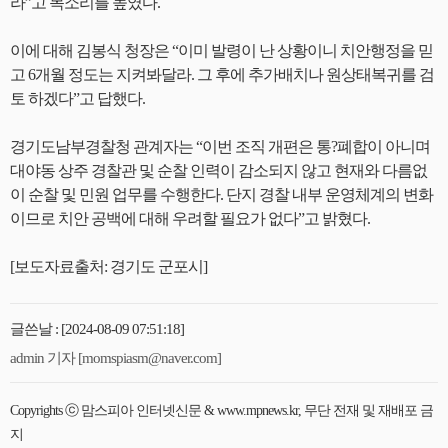
라”고 목소리를 높였다.
이에 대해 김봉식 청장은 “이미 발령이 난 상황이니 치안행정을 믿
고 6개월 정도는 지켜봐달라. 그 후에 추가배치나 원상태복귀를 검
토 하겠다”고 답했다.
경기도남부경찰청 관계자는 “이번 조직 개편은 통?폐합이 아니며
대야동 상주 경찰관 및 순찰 인력이 감소되지 않고 현재와 다름없
이 순찰 및 민원 업무를 수행한다. 단지 경찰 내부 운영체계의 변화
이므로 치안 공백에 대해 우려할 필요가 없다”고 밝혔다.
[보도자료출처: 경기도 군포시]
글쓴날 : [2024-08-09 07:51:18]
admin 기자 [momspiasm@naver.com]
Copyrights ⓒ 맘스피아 인터넷신문 & www.mpnews.kr, 무단 전재 및 재배포 금
지