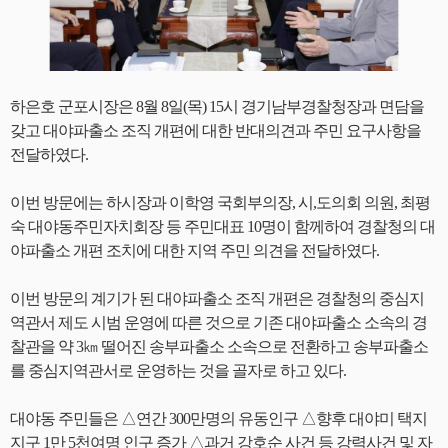
하은호 군포시장은 8월 8일(목) 15시 경기남부경찰청장과 면담을
갖고 대야파출소 조직 개편에 대한 반대의견과 주민 요구사항을
전달하였다.
이번 방문에는 하시장과 이학영 국회부의장, 시,도의회 의원, 최평
숙 대야동주민자치회장 등 주민대표 10명이 함께하여 경찰청의 대
야파출소 개편 조치에 대한 지역 주민 의견을 전달하였다.
이번 방문의 계기가 된 대야파출소 조직 개편은 경찰청의 중심지
역관서 제도 시범 운영에 따른 것으로 기존 대야파출소 소속의 경
찰관을 약 3㎞ 떨어진 송부파출소 소속으로 전환하고 송부파출소
를 중심지역관서로 운영하는 것을 골자로 하고 있다.
대야동 주민들은 △연간 300만명의 유동인구 △향후 대야미 택지
지구 1만 5천여명 인구 증가 △과거 강호순 사건 등 강력사건 및 자