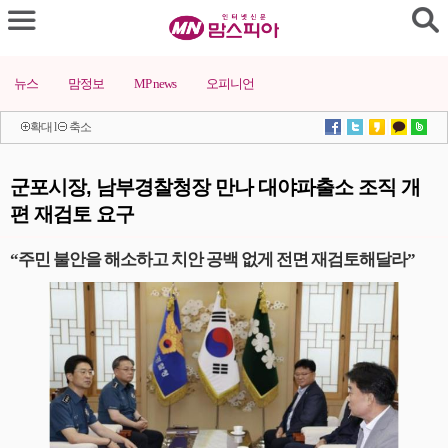
뉴스
맘정보
MP news
오피니언
확대
l
축소
군포시장, 남부경찰청장 만나 대야파출소 조직 개
편 재검토 요구
“주민 불안을 해소하고 치안 공백 없게 전면 재검토해달라”